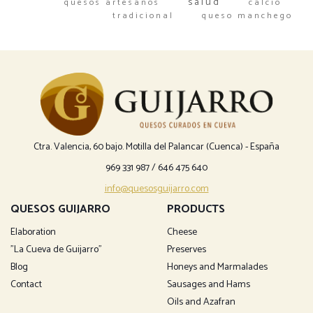
salud
quesos artesanos
calcio
tradicional
queso manchego
Ctra. Valencia, 60 bajo. Motilla del Palancar (Cuenca) - España
969 331 987
/
646 475 640
info@quesosguijarro.com
QUESOS GUIJARRO
PRODUCTS
Elaboration
Cheese
"La Cueva de Guijarro"
Preserves
Blog
Honeys and Marmalades
Contact
Sausages and Hams
Oils and Azafran