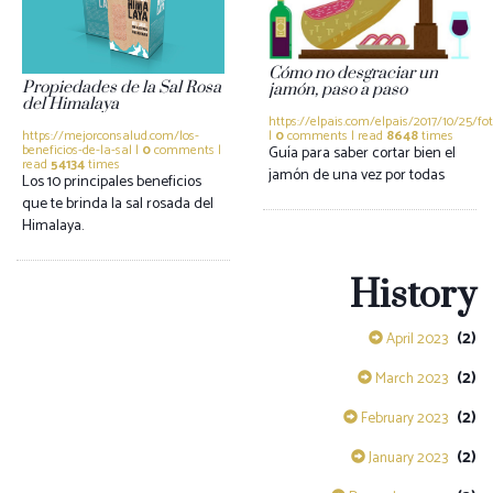
Cómo no desgraciar un
Propiedades de la Sal Rosa
jamón, paso a paso
del Himalaya
https://elpais.com/elpais/2017/10/25/fot
|
0
comments | read
8648
times
https://mejorconsalud.com/los-
beneficios-de-la-sal |
0
comments |
Guía para saber cortar bien el
read
54134
times
jamón de una vez por todas
Los 10 principales beneficios
que te brinda la sal rosada del
Himalaya.
History
(2)
April 2023
(2)
March 2023
(2)
February 2023
(2)
January 2023