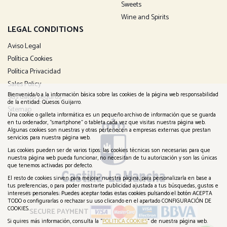
Sweets
Wine and Spirits
LEGAL CONDITIONS
Aviso Legal
Política Cookies
Política Privacidad
Sales Policy
Bienvenida/o a la información básica sobre las cookies de la página web responsabilidad
Sus datos seguros
de la entidad: Quesos Guijarro.
Sitemap
Una cookie o galleta informática es un pequeño archivo de información que se guarda
en tu ordenador, “smartphone” o tableta cada vez que visitas nuestra página web.
Algunas cookies son nuestras y otras pertenecen a empresas externas que prestan
servicios para nuestra página web.
Las cookies pueden ser de varios tipos: las cookies técnicas son necesarias para que
nuestra página web pueda funcionar, no necesitan de tu autorización y son las únicas
que tenemos activadas por defecto.
El resto de cookies sirven para mejorar nuestra página, para personalizarla en base a
tus preferencias, o para poder mostrarte publicidad ajustada a tus búsquedas, gustos e
Project co-financed by the Junta de Comunidades de Castilla-La Mancha
intereses personales. Puedes aceptar todas estas cookies pulsando el botón ACEPTA
TODO o configurarlas o rechazar su uso clicando en el apartado CONFIGURACIÓN DE
COOKIES.
SECURE PAYMENT
Si quires más información, consulta la “
POLITICA COOKIES
” de nuestra página web.