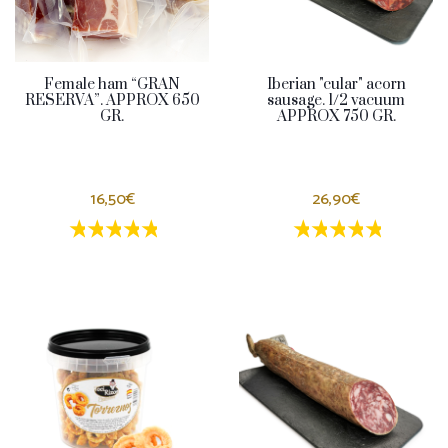
Female ham “GRAN
Iberian "cular" acorn
RESERVA”. APPROX 650
sausage. 1/2 vacuum
GR.
APPROX 750 GR.
16,50€
26,90€
1 estrellas
2 estrellas
3 estrellas
4 estrellas
5 estrellas
1 estrellas
2 estrellas
3 estrella
4 estrel
5 estr