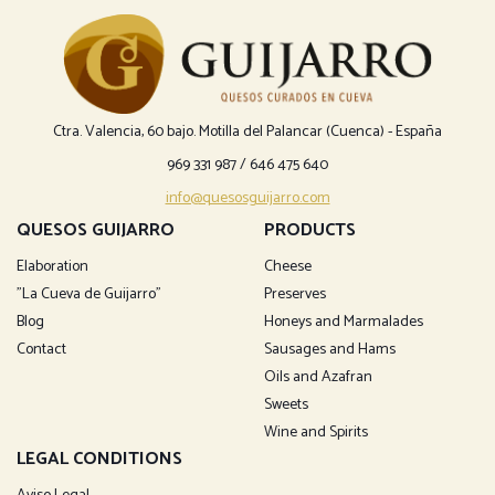
Ctra. Valencia, 60 bajo. Motilla del Palancar (Cuenca) - España
969 331 987
/
646 475 640
info@quesosguijarro.com
QUESOS GUIJARRO
PRODUCTS
Elaboration
Cheese
"La Cueva de Guijarro"
Preserves
Blog
Honeys and Marmalades
Contact
Sausages and Hams
Oils and Azafran
Sweets
Wine and Spirits
LEGAL CONDITIONS