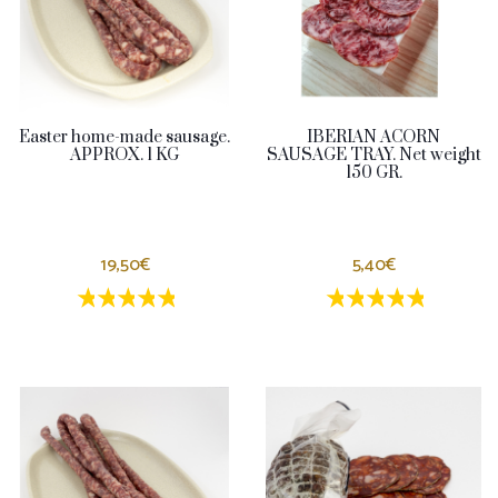
Easter home-made sausage.
IBERIAN ACORN
APPROX. 1 KG
SAUSAGE TRAY. Net weight
150 GR.
19,50€
5,40€
1 estrellas
2 estrellas
3 estrellas
4 estrellas
5 estrellas
1 estrellas
2 estrellas
3 estrella
4 estrel
5 estr