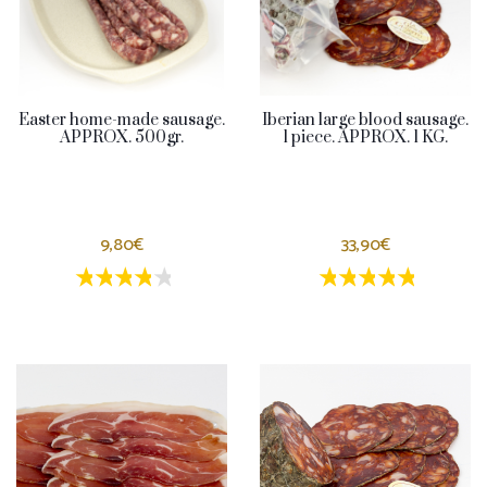
Easter home-made sausage.
Iberian large blood sausage.
APPROX. 500gr.
1 piece. APPROX. 1 KG.
9,80€
33,90€
1 estrellas
2 estrellas
3 estrellas
4 estrellas
5 estrellas
1 estrellas
2 estrellas
3 estrella
4 estrel
5 estr