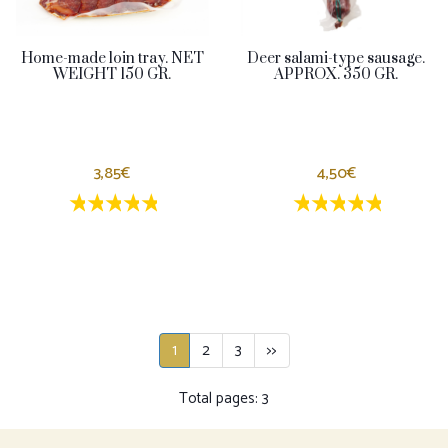
Home-made loin tray. NET
Deer salami-type sausage.
WEIGHT 150 GR.
APPROX. 350 GR.
3,85€
4,50€
1 estrellas
2 estrellas
3 estrellas
4 estrellas
5 estrellas
1 estrellas
2 estrellas
3 estrella
4 estrel
5 estr
1
2
3
>>
Total pages: 3