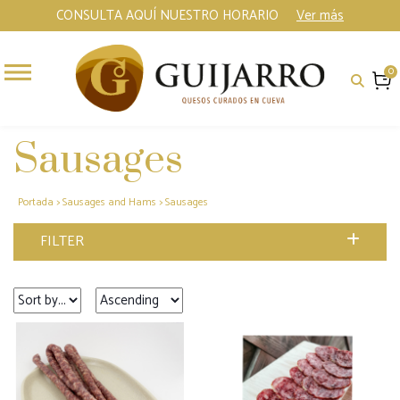
CONSULTA AQUÍ NUESTRO HORARIO
Ver más
0
Sausages
Portada
>
Sausages and Hams
>
Sausages
FILTER