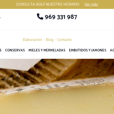
CONSULTA AQUÍ NUESTRO HORARIO
Ver más
969 331 987
-
Elaboración
Blog
Contacto
S
CONSERVAS
MIELES Y MERMELADAS
EMBUTIDOS Y JAMONES
AC