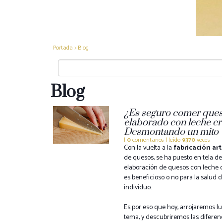
Portada
>
Blog
Blog
¿Es seguro comer que
elaborado con leche c
Desmontando un mito
|
0
comentarios | leído
9370
veces
Con la vuelta a la
fabricación ar
de quesos, se ha puesto en tela de 
elaboración de quesos con leche c
es beneficioso o no para la salud d
individuo.
Es por eso que hoy, arrojaremos lu
tema, y descubriremos las diferen