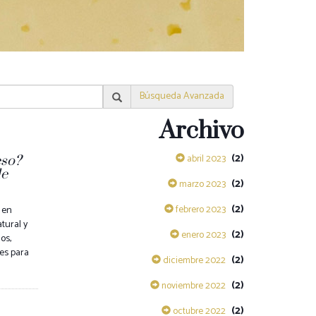
Búsqueda Avanzada
Archivo
(2)
abril 2023
eso?
de
(2)
marzo 2023
(2)
febrero 2023
en
tural y
(2)
enero 2023
os,
es para
(2)
diciembre 2022
(2)
noviembre 2022
(2)
octubre 2022