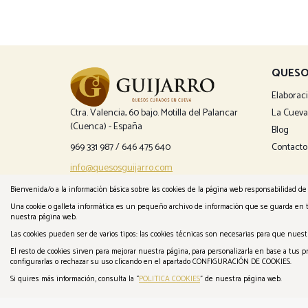
QUESO
Elaborac
Ctra. Valencia, 60 bajo. Motilla del Palancar
La Cueva
(Cuenca) - España
Blog
969 331 987
/
646 475 640
Contacto
info@quesosguijarro.com
Bienvenida/o a la información básica sobre las cookies de la página web responsabilidad de 
Una cookie o galleta informática es un pequeño archivo de información que se guarda en 
nuestra página web.
Las cookies pueden ser de varios tipos: las cookies técnicas son necesarias para que nues
El resto de cookies sirven para mejorar nuestra página, para personalizarla en base a tus
configurarlas o rechazar su uso clicando en el apartado CONFIGURACIÓN DE COOKIES.
Si quires más información, consulta la “
POLITICA COOKIES
” de nuestra página web.