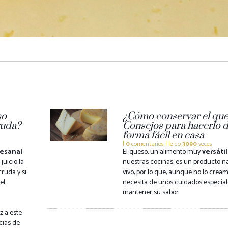
so
¿Cómo conservar el qu
ruda?
Consejos para hacerlo 
forma fácil en casa
|
0
comentarios | leído
3090
veces
tesanal
El queso, un alimento muy
versátil
juicio la
nuestras cocinas, es un producto na
ruda y si
vivo, por lo que, aunque no lo cream
el
necesita de unos cuidados especial
mantener su sabor
z a este
cias de