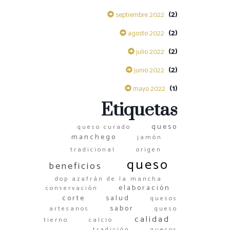
(2)
septiembre 2022
(2)
agosto 2022
(2)
julio 2022
(2)
junio 2022
(1)
mayo 2022
Etiquetas
queso
queso curado
manchego
jamón
tradicional
origen
queso
beneficios
dop azafrán de la mancha
elaboración
conservación
corte
salud
quesos
sabor
artesanos
queso
calidad
tierno
calcio
tradición
quesos