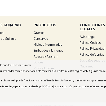
S GUIJARRO
PRODUCTOS
CONDICIONES
LEGALES
ión
Quesos
Aviso Legal
 de Guijarro
Conservas
Política Cookies
Mieles y Mermeladas
Política Privacidad
Embutidos y Jamones
Política de Ventas
Aceites y Azafran
Sus datos seguros
Dulces
la entidad: Quesos Guijarro.
Mapa web
Vinos y Licores
tu ordenador, “smartphone” o tableta cada vez que visitas nuestra página web. Algunas cooki
tra página web pueda funcionar, no necesitan de tu autorización y son las únicas que tenemos
 preferencias, o para poder mostrarte publicidad ajustada a tus búsquedas, gustos e interese