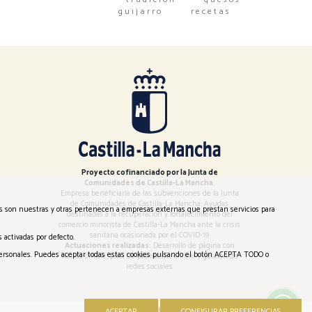
guijarro
recetas
Proyecto cofinanciado por la Junta de
Comunidades de Castilla-La Mancha.
Empresa beneficiaria de las subvenciones de la Junta
de Comunidades de Castilla-La Mancha: Ayudas
es son nuestras y otras pertenecen a empresas externas que prestan servicios para
destinadas a la recuperación y fortalecimiento del
comercio minorista de Castilla-La Mancha ante la crisis
sanitaria ocasionada por el COVID-19
 activadas por defecto.
Actuaciones realizadas:
Desarrollo de página con
s personales. Puedes aceptar todas estas cookies pulsando el botón ACEPTA TODO o
tienda online, plan de promoción online y gestión de
redes sociales
ACEPTAR
CONFIGURAR PREFERENCIAS