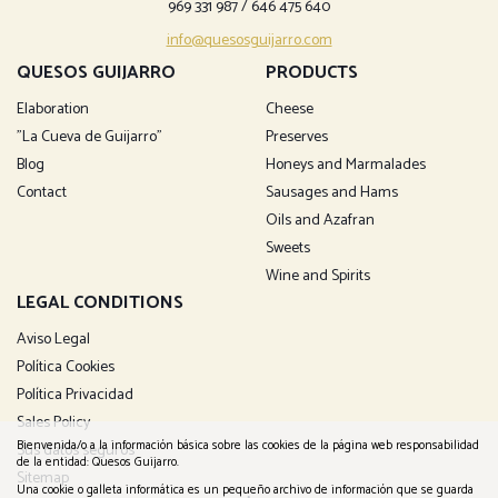
969 331 987
/
646 475 640
info@quesosguijarro.com
QUESOS GUIJARRO
PRODUCTS
Elaboration
Cheese
"La Cueva de Guijarro"
Preserves
Blog
Honeys and Marmalades
Contact
Sausages and Hams
Oils and Azafran
Sweets
Wine and Spirits
LEGAL CONDITIONS
Aviso Legal
Política Cookies
Política Privacidad
Sales Policy
Bienvenida/o a la información básica sobre las cookies de la página web responsabilidad
Sus datos seguros
de la entidad: Quesos Guijarro.
Sitemap
Una cookie o galleta informática es un pequeño archivo de información que se guarda