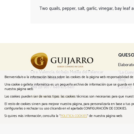
Two quails, pepper, salt, garlic, vinegar, bay leaf an
QUESO
Elaborati
Ctra. Valencia, 60 bajo. Motilla del Palancar
"La Cuev
Bienvenida/o a la información básica sobre las cookies de la página web responsabilidad de 
(Cuenca) - España
Blog
Una cookie o galleta informática es un pequeño archivo de información que se guarda en 
969 331 987
/
646 475 640
Contact
nuestra página web.
info@quesosguijarro.com
Las cookies pueden ser de varios tipos: las cookies técnicas son necesarias para que nues
El resto de cookies sirven para mejorar nuestra página, para personalizarla en base a tus
configurarlas o rechazar su uso clicando en el apartado CONFIGURACIÓN DE COOKIES.
Si quires más información, consulta la “
POLITICA COOKIES
” de nuestra página web.