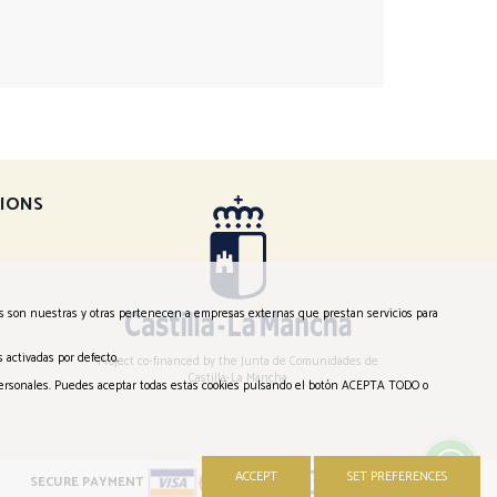
TIONS
es son nuestras y otras pertenecen a empresas externas que prestan servicios para
 activadas por defecto.
Project co-financed by the Junta de Comunidades de
Castilla-La Mancha
s personales. Puedes aceptar todas estas cookies pulsando el botón ACEPTA TODO o
ACCEPT
SET PREFERENCES
SECURE PAYMENT