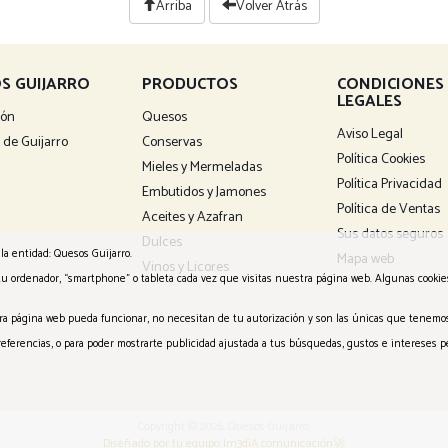
Arriba
Volver Atrás
S GUIJARRO
PRODUCTOS
CONDICIONES
LEGALES
ión
Quesos
Aviso Legal
 de Guijarro
Conservas
Política Cookies
Mieles y Mermeladas
Política Privacidad
Embutidos y Jamones
Política de Ventas
Aceites y Azafran
Sus datos seguros
Dulces
la entidad: Quesos Guijarro.
Mapa web
Vinos y Licores
tu ordenador, “smartphone” o tableta cada vez que visitas nuestra página web. Algunas cooki
tra página web pueda funcionar, no necesitan de tu autorización y son las únicas que tenemos
 preferencias, o para poder mostrarte publicidad ajustada a tus búsquedas, gustos e interese
Copyright © 2026. Quesos Guijarro.
Diseñado por tu equipo Im3diA comunicación🚀