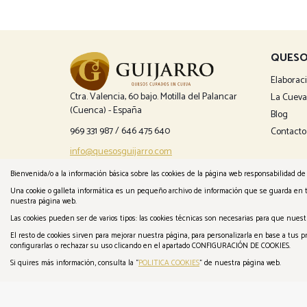
QUESO
Elaborac
Ctra. Valencia, 60 bajo. Motilla del Palancar
La Cueva
(Cuenca) - España
Blog
969 331 987
/
646 475 640
Contacto
info@quesosguijarro.com
Bienvenida/o a la información básica sobre las cookies de la página web responsabilidad de 
Una cookie o galleta informática es un pequeño archivo de información que se guarda en 
nuestra página web.
Las cookies pueden ser de varios tipos: las cookies técnicas son necesarias para que nues
El resto de cookies sirven para mejorar nuestra página, para personalizarla en base a tus
configurarlas o rechazar su uso clicando en el apartado CONFIGURACIÓN DE COOKIES.
Si quires más información, consulta la “
POLITICA COOKIES
” de nuestra página web.