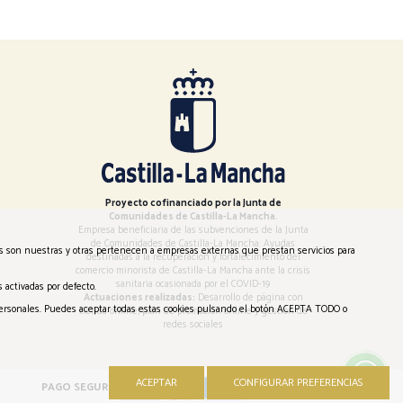
Proyecto cofinanciado por la Junta de
Comunidades de Castilla-La Mancha.
Empresa beneficiaria de las subvenciones de la Junta
de Comunidades de Castilla-La Mancha: Ayudas
es son nuestras y otras pertenecen a empresas externas que prestan servicios para
destinadas a la recuperación y fortalecimiento del
comercio minorista de Castilla-La Mancha ante la crisis
sanitaria ocasionada por el COVID-19
 activadas por defecto.
Actuaciones realizadas:
Desarrollo de página con
s personales. Puedes aceptar todas estas cookies pulsando el botón ACEPTA TODO o
tienda online, plan de promoción online y gestión de
redes sociales
ACEPTAR
CONFIGURAR PREFERENCIAS
PAGO SEGURO